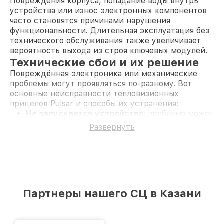
Повреждения корпуса, попадание воды внутрь
устройства или износ электронных компонентов
часто становятся причинами нарушения
функциональности. Длительная эксплуатация без
технического обслуживания также увеличивает
вероятность выхода из строя ключевых модулей.
Технические сбои и их решение
Повреждённая электроника или механические
проблемы могут проявляться по-разному. Вот
основные неисправности тепловизионных
прицелов Pulsar и способы их устранения:
Не запускается устройство
: проблема может
быть связана с цепью питания или
Развернуть
батарейным отсеком. Восстановление цепи и
тестирование питания устраняют сбой.
Отсутствует изображение
: неисправность
матрицы, дисплея или платы управления.
Перепрошивка, калибровка или замена
повреждённого модуля позволяет
восстановить функциональность.
Партнеры нашего СЦ в Казани
Не работает панель управления
: поломка
энкодера или ключей управления, требующая
ремонта или обновления компонентов.