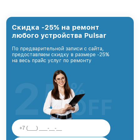
удовлетворен скоростью и качеством
предоставляемых услуг. Наша цель — стать
лучшим сервисным центром Pulsar в городе
Казани, постоянно повышая уровень доверия
и лояльности наших клиентов.
Скидка -25% на ремонт
любого устройства Pulsar
По предварительной записи с сайта,
предоставляем скидку в размере -25%
на весь прайс услуг по ремонту
25
%
OFF