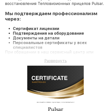
восстановления Тепловизионных прицелов Pulsar.
Мы подтверждаем профессионализм
через:
Сертификат лицензии
Подтверждения на оборудование
Документы на детали
Персональные сертификаты у всех
специалистов
При обращении в наш сервисный центр или
заказе ремонта Тепловизионный прицел
Развернуть
гарантируется профессиональный сервис и
гарантию на все работы и комплектующие.