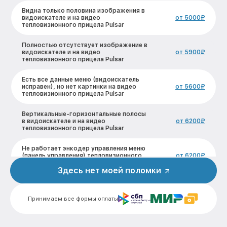
Видна только половина изображения в
видоискателе и на видео
от 5000₽
тепловизионного прицела Pulsar
Полностью отсутствует изображение в
видоискателе и на видео
от 5900₽
тепловизионного прицела Pulsar
Есть все данные меню (видоискатель
исправен), но нет картинки на видео
от 5600₽
тепловизионного прицела Pulsar
Вертикальные-горизонтальные полосы
в видоискателе и на видео
от 6200₽
тепловизионного прицела Pulsar
Не работает энкодер управления меню
(панель управления) тепловизионного
от 6200₽
прицела Pulsar
Здесь нет моей поломки
Не запускается тепловизионный прибор
от 5500₽
тепловизионного прицела Pulsar
Принимаем все формы оплаты
Запускается и гаснет тепловизионного
от 7200₽
прицела Pulsar