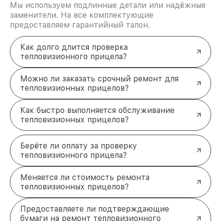
Ищете надёжный сервис для
Мы используем подлинные детали или надёжные
ремонта?
заменители. На все комплектующие
предоставляем гарантийный талон.
Не откладывайте диагностику тепловизионного
прицела Pulsar. Мы поможем восстановить его
работоспособность и продлить срок службы.
Как долго длится проверка
Звоните по телефону
+7 (843) 254-68-13
или
тепловизионного прицела?
посещайте нас по адресу
ул. Галиаскара Камала,
д. 41
, чтобы получить профессиональную помощь
Можно ли заказать срочный ремонт для
уже сегодня!
тепловизионных прицелов?
Как быстро выполняется обслуживание
тепловизионных прицелов?
Берёте ли оплату за проверку
тепловизионного прицела?
Меняется ли стоимость ремонта
тепловизионных прицелов?
Предоставляете ли подтверждающие
бумаги на ремонт тепловизионного