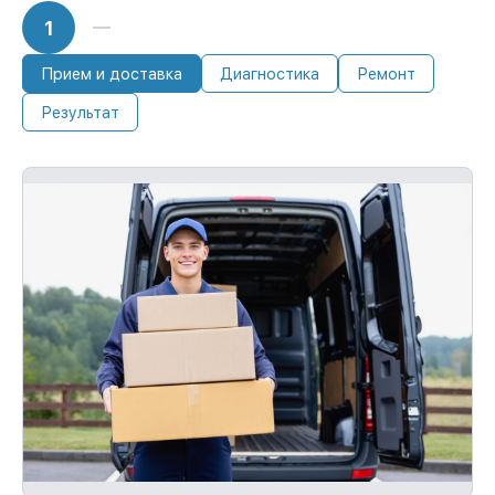
Мы отвечаем за сохранность и
1
исправность вашего устройства. При
поломке по нашей ответственности,
Прием и доставка
Диагностика
Ремонт
возмещаем убытки.
Обслуживание устройств с гарантией до
Результат
36 месяцев
Если у вас есть чек и гарантийный
талон, мы восстановим устройство
повторно без оплаты и без задержек.